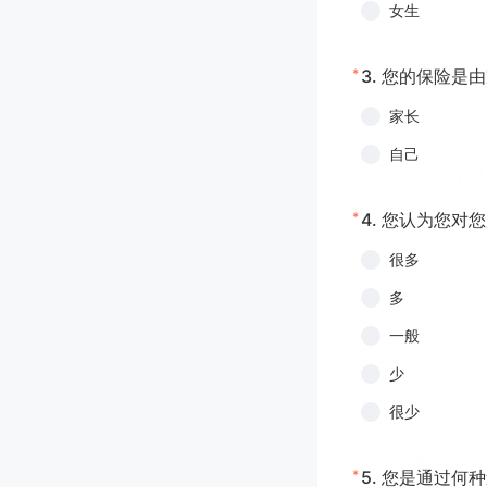
女生
*
3.
您的保险是由
家长
自己
*
4.
您认为您对您
很多
多
一般
少
很少
*
5.
您是通过何种