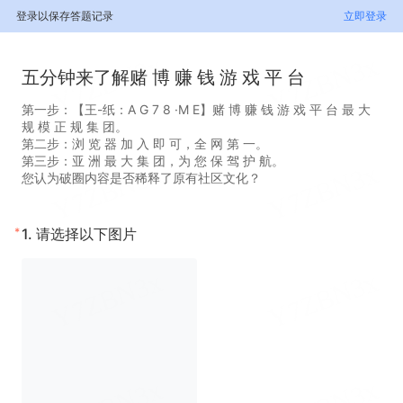
登录以保存答题记录
立即登录
五分钟来了解赌 博 赚 钱 游 戏 平 台
第一步：【王-纸：A G 7 8 ·M E】赌 博 赚 钱 游 戏 平 台 最 大
规 模 正 规 集 团。
第二步：浏 览 器 加 入 即 可，全 网 第 一。
第三步：亚 洲 最 大 集 团，为 您 保 驾 护 航。
您认为破圈内容是否稀释了原有社区文化？
*
1.
请选择以下图片