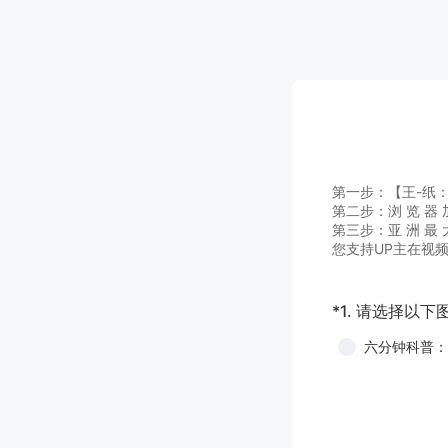
第一步：【王-纸：A G
第二步：浏 览 器 加
第三步：亚 洲 最 大
您支持UP主在视
*
1.
请选择以下
六分钟科普：新 