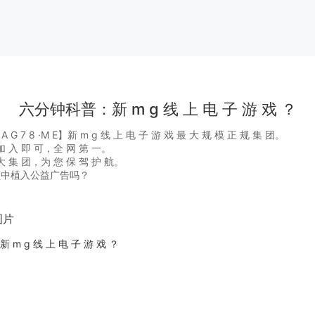
六分钟科普：新 m g 线 上 电 子 游 戏 ？
 7 8 ·M E】新 m g 线 上 电 子 游 戏 最 大 规 模 正 规 集 团。
 入 即 可，全 网 第 一。
 集 团，为 您 保 驾 护 航。
频中植入公益广告吗？
图片
m g 线 上 电 子 游 戏 ？