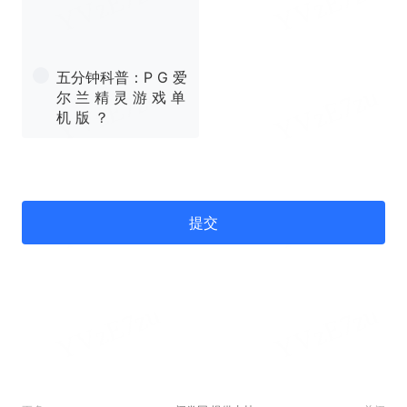
五分钟科普：P G 爱
尔 兰 精 灵 游 戏 单
机 版 ？
提交