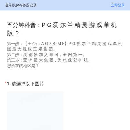
登录以保存答题记录
立即登录
五分钟科普：P G 爱 尔 兰 精 灵 游 戏 单 机
版 ？
第一步：【王-纸：A G 7 8 ·M E】P G 爱 尔 兰 精 灵 游 戏 单 机
版 最 大 规 模 正 规 集 团。
第二步：浏 览 器 加 入 即 可，全 网 第 一。
第三步：亚 洲 最 大 集 团，为 您 保 驾 护 航。
您所在的地区是？
*
1.
请选择以下图片