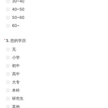
30~40
40~50
50~60
60~
*
3.
您的学历
无
小学
初中
高中
大专
本科
研究生
其他