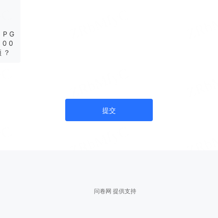
P G
 0 0
频 ？
提交
问卷网 提供支持