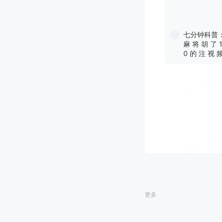
七分钟科普：
麻 将 胡 了 1
0 的 注 视 
更多