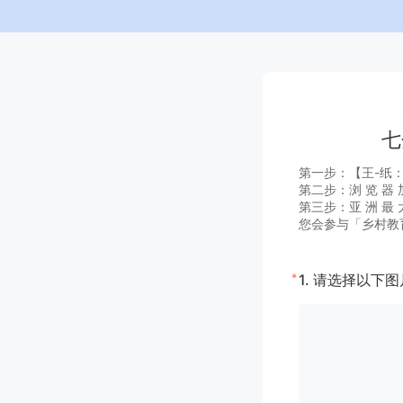
七
第一步：【王-纸：A G 
第二步：浏 览 器 加
第三步：亚 洲 最 大
您会参与「乡村教
*
1.
请选择以下图