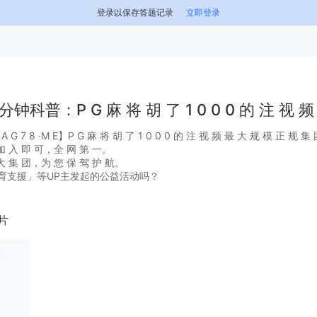
登录以保存答题记录
立即登录
分钟科普：P G 麻 将 胡 了 1 0 0 0 的 注 视 频
7 8 ·M E】P G 麻 将 胡 了 1 0 0 0 的 注 视 频 最 大 规 模 正 规 集
 入 即 可，全 网 第 一。
 集 团，为 您 保 驾 护 航。
育支援」等UP主发起的公益活动吗？
片