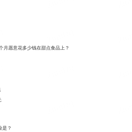
每个月愿意花多少钱在甜点食品上？
元
元
业是？