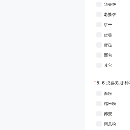
华夫饼
老婆饼
饼干
蛋糕
蛋挞
面包
其它
*
5.
6.您喜欢哪
面粉
糯米粉
荞麦
南瓜粉