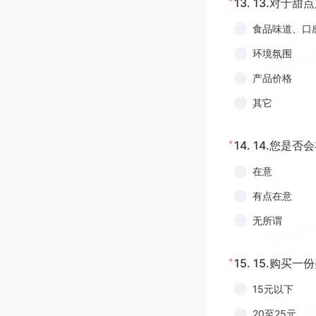
*
13.
13.对于甜
食品味道、口
环境氛围
产品价格
其它
*
14.
14.您是否
在意
有点在意
无所谓
*
15.
15.购买一
15元以下
20至25元