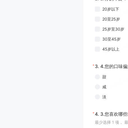
20岁以下
20至25岁
25岁至30岁
30至45岁
45岁以上
*
3.
4.您的口味
甜
咸
淡
*
4.
3.您喜欢哪
最少选择 1 项， 