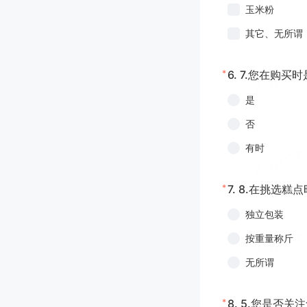
玉米粉
其它、无所谓
*
6.
7.您在购买
是
否
有时
*
7.
8.在挑选糕
独立包装
按重量称斤
无所谓
*
8.
5.您是否关