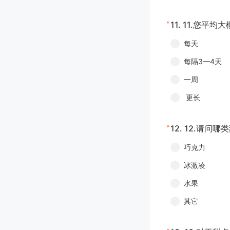
*
11.
11.您平均
每天
每隔3—4天
一周
更长
*
12.
12.请问哪
巧克力
冰激凌
水果
其它