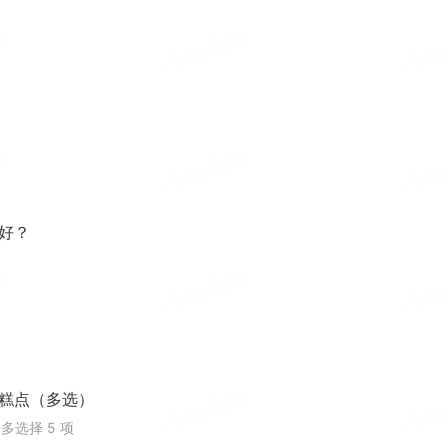
偏好？
些糕点（多选）
最多选择 5 项