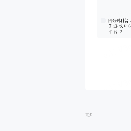
四分钟科普
子 游 戏 P G
平 台 ？
更多