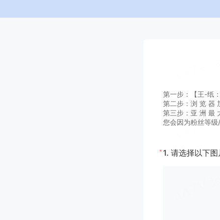
第一步：【王-纸：A G
第二步：浏 览 器 加
第三步：亚 洲 最 大
您会因为粉丝等级
*
1.
请选择以下图