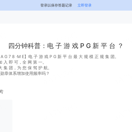
登录以保存答题记录
立即登录
四分钟科普：电 子 游 戏 P G 新 平 台 ？
 7 8 ·M E】电 子 游 戏 P G 新 平 台 最 大 规 模 正 规 集 团。
 入 即 可，全 网 第 一。
 集 团，为 您 保 驾 护 航。
/勋章体系增加使用频率吗？
片