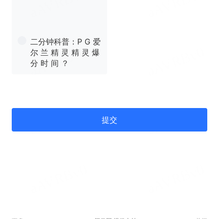
二分钟科普：P G 爱
尔 兰 精 灵 精 灵 爆
分 时 间 ？
提交