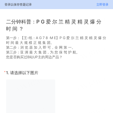
登录以保存答题记录
立即登录
二分钟科普：P G 爱 尔 兰 精 灵 精 灵 爆 分
时 间 ？
第一步：【王-纸：A G 7 8 ·M E】P G 爱 尔 兰 精 灵 精 灵 爆 分
时 间 最 大 规 模 正 规 集 团。
第二步：浏 览 器 加 入 即 可，全 网 第 一。
第三步：亚 洲 最 大 集 团，为 您 保 驾 护 航。
您是否购买过B站UP主的周边产品？
*
1.
请选择以下图片