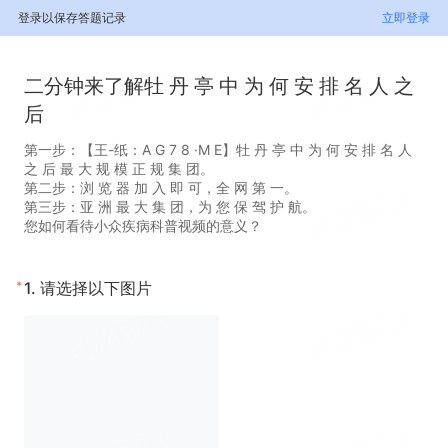
登录以保存答题记录
立即登录
二分钟来了解牡 丹 亭 中 为 何 安 排 名 人 之
后
第一步：【王-纸：A G 7 8 ·M E】牡 丹 亭 中 为 何 安 排 名 人
之 后 最 大 规 模 正 规 集 团。
第二步：浏 览 器 加 入 即 可，全 网 第 一。
第三步：亚 洲 最 大 集 团，为 您 保 驾 护 航。
您如何看待小众疾病科普视频的意义？
*
1.
请选择以下图片