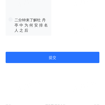
二分钟来了解牡 丹
亭 中 为 何 安 排 名
人 之 后
提交