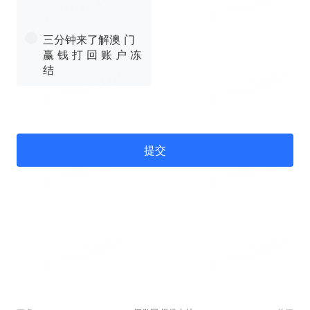
三分钟来了解澳 门
赢 钱 打 回 账 户 冻
结
提交