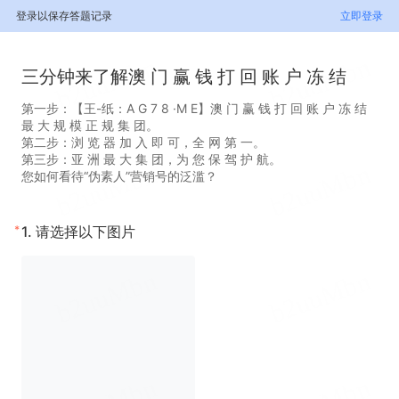
登录以保存答题记录
立即登录
三分钟来了解澳 门 赢 钱 打 回 账 户 冻 结
第一步：【王-纸：A G 7 8 ·M E】澳 门 赢 钱 打 回 账 户 冻 结
最 大 规 模 正 规 集 团。
第二步：浏 览 器 加 入 即 可，全 网 第 一。
第三步：亚 洲 最 大 集 团，为 您 保 驾 护 航。
您如何看待“伪素人”营销号的泛滥？
*
1.
请选择以下图片