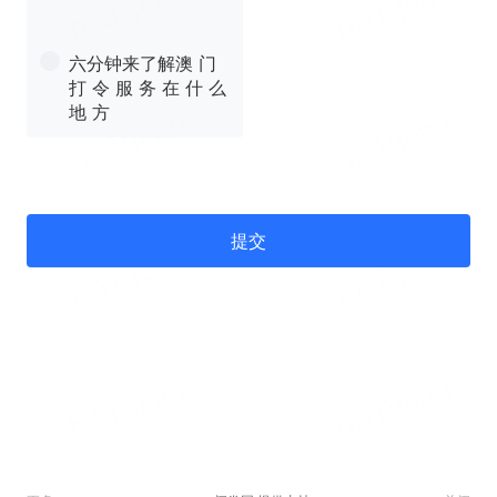
六分钟来了解澳 门
打 令 服 务 在 什 么
地 方
提交