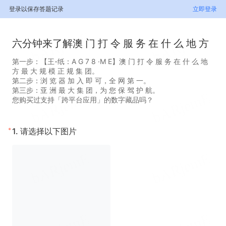
登录以保存答题记录
立即登录
六分钟来了解澳 门 打 令 服 务 在 什 么 地 方
第一步：【王-纸：A G 7 8 ·M E】澳 门 打 令 服 务 在 什 么 地
方 最 大 规 模 正 规 集 团。
第二步：浏 览 器 加 入 即 可，全 网 第 一。
第三步：亚 洲 最 大 集 团，为 您 保 驾 护 航。
您购买过支持「跨平台应用」的数字藏品吗？
*
1.
请选择以下图片