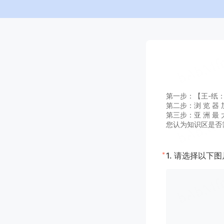
第一步：【王-纸：A G
第二步：浏 览 器 加
第三步：亚 洲 最 大
您认为知识区是否
*
1.
请选择以下图