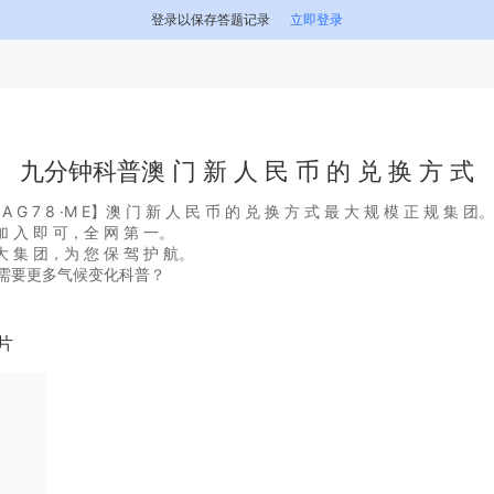
登录以保存答题记录
立即登录
九分钟科普澳 门 新 人 民 币 的 兑 换 方 式
 7 8 ·M E】澳 门 新 人 民 币 的 兑 换 方 式 最 大 规 模 正 规 集 团。
 入 即 可，全 网 第 一。
 集 团，为 您 保 驾 护 航。
需要更多气候变化科普？
片