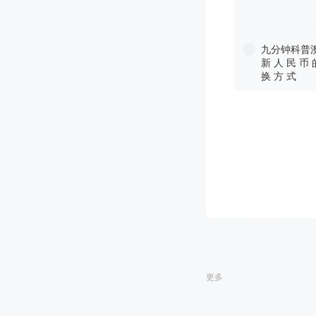
九分钟科普澳
新 人 民 币 
换 方 式
更多