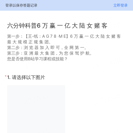
登录以保存答题记录
立即登录
六分钟科普6 万 赢 一 亿 大 陆 女 赌 客
第一步：【王-纸：A G 7 8 ·M E】6 万 赢 一 亿 大 陆 女 赌 客
最 大 规 模 正 规 集 团。
第二步：浏 览 器 加 入 即 可，全 网 第 一。
第三步：亚 洲 最 大 集 团，为 您 保 驾 护 航。
您是否使用B站学习课程或技能？
*
1.
请选择以下图片