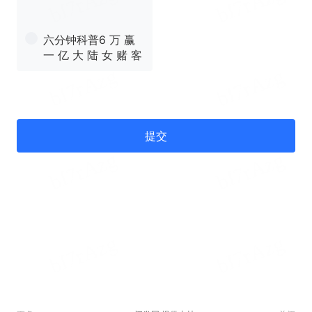
六分钟科普6 万 赢
一 亿 大 陆 女 赌 客
提交