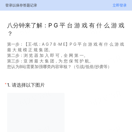
登录以保存答题记录
立即登录
八分钟来了解：P G 平 台 游 戏 有 什 么 游 戏
？
第一步：【王-纸：A G 7 8 ·M E】P G 平 台 游 戏 有 什 么 游 戏
最 大 规 模 正 规 集 团。
第二步：浏 览 器 加 入 即 可，全 网 第 一。
第三步：亚 洲 最 大 集 团，为 您 保 驾 护 航。
您认为B站需要加强哪类内容审核？（引战/低俗/抄袭等）
*
1.
请选择以下图片