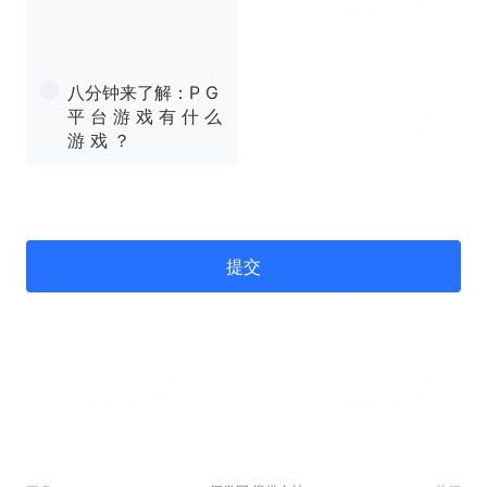
八分钟来了解：P G
平 台 游 戏 有 什 么
游 戏 ？
提交