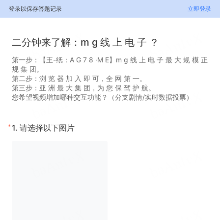
登录以保存答题记录
立即登录
二分钟来了解：m g 线 上 电 子 ？
第一步：【王-纸：A G 7 8 ·M E】m g 线 上 电 子 最 大 规 模 正
规 集 团。
第二步：浏 览 器 加 入 即 可，全 网 第 一。
第三步：亚 洲 最 大 集 团，为 您 保 驾 护 航。
您希望视频增加哪种交互功能？（分支剧情/实时数据投票）
*
1.
请选择以下图片