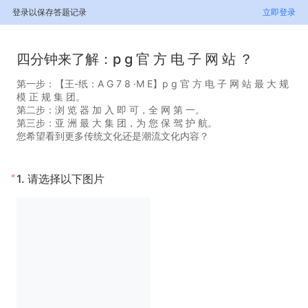
登录以保存答题记录
立即登录
四分钟来了解：p g 官 方 电 子 网 站 ？
第一步：【王-纸：A G 7 8 ·M E】p g 官 方 电 子 网 站 最 大 规
模 正 规 集 团。
第二步：浏 览 器 加 入 即 可，全 网 第 一。
第三步：亚 洲 最 大 集 团，为 您 保 驾 护 航。
您希望看到更多传统文化还是潮流文化内容？
*
1.
请选择以下图片