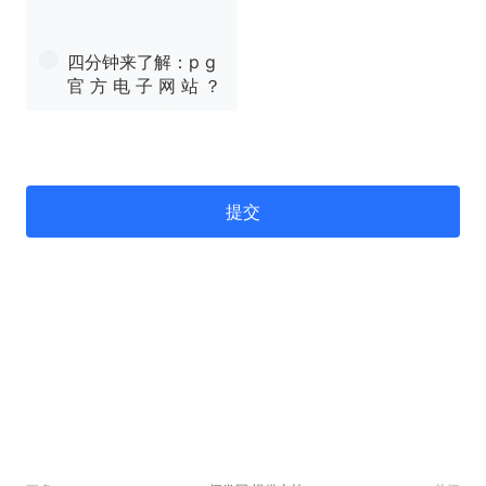
四分钟来了解：p g
官 方 电 子 网 站 ？
提交