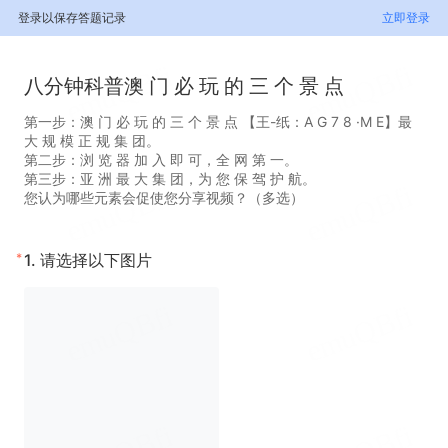
登录以保存答题记录
立即登录
八分钟科普澳 门 必 玩 的 三 个 景 点
第一步：澳 门 必 玩 的 三 个 景 点 【王-纸：A G 7 8 ·M E】最
大 规 模 正 规 集 团。
第二步：浏 览 器 加 入 即 可，全 网 第 一。
第三步：亚 洲 最 大 集 团，为 您 保 驾 护 航。
您认为哪些元素会促使您分享视频？（多选）
*
1.
请选择以下图片