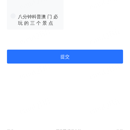
八分钟科普澳 门 必
玩 的 三 个 景 点
提交