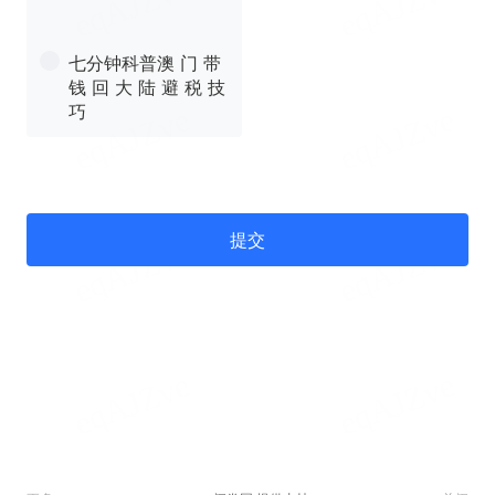
七分钟科普澳 门 带
钱 回 大 陆 避 税 技
巧
提交