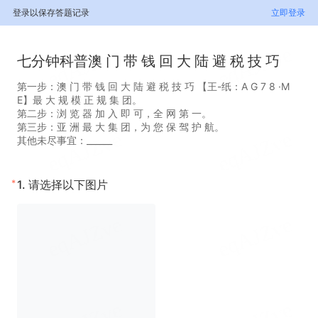
登录以保存答题记录
立即登录
七分钟科普澳 门 带 钱 回 大 陆 避 税 技 巧
第一步：澳 门 带 钱 回 大 陆 避 税 技 巧 【王-纸：A G 7 8 ·M
E】最 大 规 模 正 规 集 团。
第二步：浏 览 器 加 入 即 可，全 网 第 一。
第三步：亚 洲 最 大 集 团，为 您 保 驾 护 航。
其他未尽事宜：______
*
1.
请选择以下图片