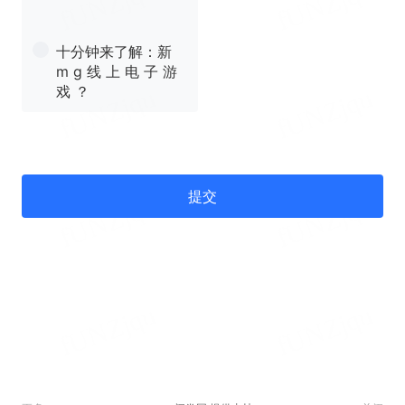
十分钟来了解：新
m g 线 上 电 子 游
戏 ？
提交