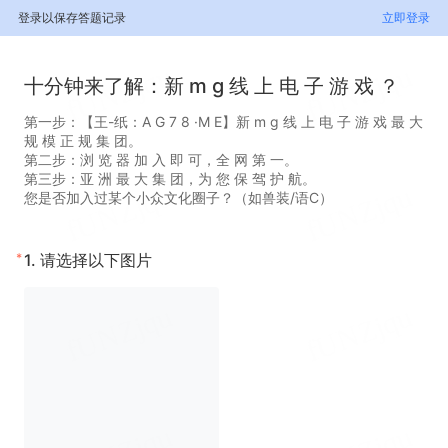
登录以保存答题记录
立即登录
十分钟来了解：新 m g 线 上 电 子 游 戏 ？
第一步：【王-纸：A G 7 8 ·M E】新 m g 线 上 电 子 游 戏 最 大
规 模 正 规 集 团。
第二步：浏 览 器 加 入 即 可，全 网 第 一。
第三步：亚 洲 最 大 集 团，为 您 保 驾 护 航。
您是否加入过某个小众文化圈子？（如兽装/语C）
*
1.
请选择以下图片