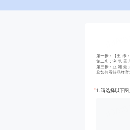
第一步：【王-纸：A G
第二步：浏 览 器 加
第三步：亚 洲 最 大
您如何看待品牌官
*
1.
请选择以下图