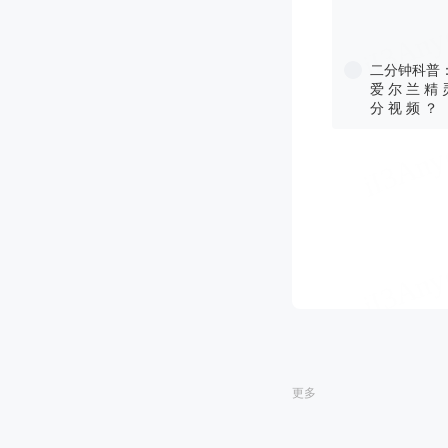
二分钟科普：
爱 尔 兰 精 
分 视 频 ？
更多