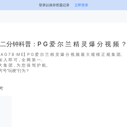
登录以保存答题记录
立即登录
二分钟科普：P G 爱 尔 兰 精 灵 爆 分 视 频 ？
 7 8 ·M E】P G 爱 尔 兰 精 灵 爆 分 视 频 最 大 规 模 正 规 集 团。
 入 即 可，全 网 第 一。
 集 团，为 您 保 驾 护 航。
方号“玩梗”行为？
片