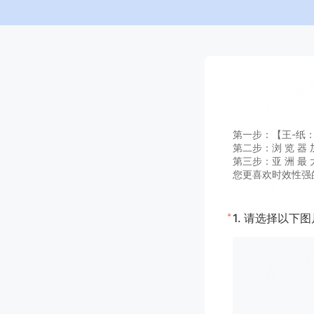
第一步：【王-纸：A G
第二步：浏 览 器 加
第三步：亚 洲 最 大
您更喜欢时效性强
*
1.
请选择以下图