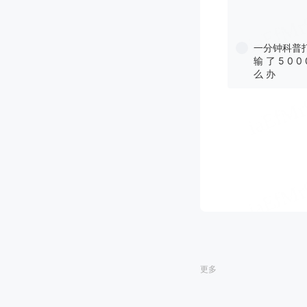
一分钟科普打
输 了 5 0 0
么 办
更多