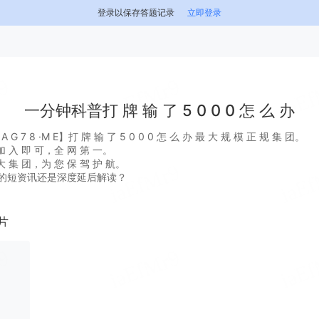
登录以保存答题记录
立即登录
一分钟科普打 牌 输 了 5 0 0 0 怎 么 办
 7 8 ·M E】打 牌 输 了 5 0 0 0 怎 么 办 最 大 规 模 正 规 集 团。
 入 即 可，全 网 第 一。
 集 团，为 您 保 驾 护 航。
的短资讯还是深度延后解读？
片