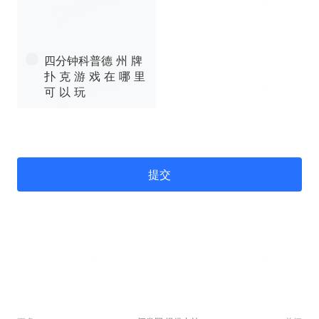
四分钟科普德 州 牌
扑 克 游 戏 在 哪 里
可 以 玩
提交