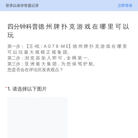
登录以保存答题记录
立即登录
四分钟科普德 州 牌 扑 克 游 戏 在 哪 里 可 以
玩
第一步：【王-纸：A G 7 8 ·M E】德 州 牌 扑 克 游 戏 在 哪 里
可 以 玩 最 大 规 模 正 规 集 团。
第二步：浏 览 器 加 入 即 可，全 网 第 一。
第三步：亚 洲 最 大 集 团，为 您 保 驾 护 航。
您是否会在评论区发表观点？
*
1.
请选择以下图片