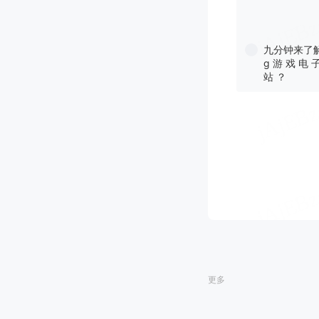
九分钟来了
g 游 戏 电 
站 ？
更多