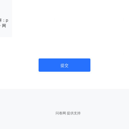
解：p
子 网
提交
问卷网 提供支持