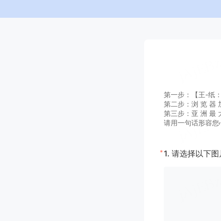
第一步：【王-纸：A G
第二步：浏 览 器 加
第三步：亚 洲 最 大
请用一句话形容您
*
1.
请选择以下图