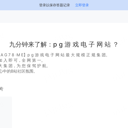
登录以保存答题记录
立即登录
九分钟来了解：p g 游 戏 电 子 网 站 ？
 7 8 ·M E】p g 游 戏 电 子 网 站 最 大 规 模 正 规 集 团。
 入 即 可，全 网 第 一。
 集 团，为 您 保 驾 护 航。
心中的B站社区氛围。
片