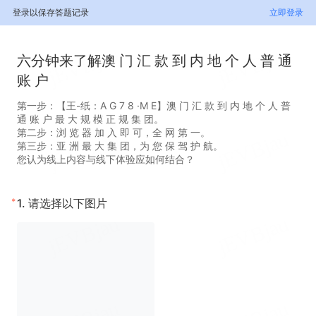
登录以保存答题记录
立即登录
六分钟来了解澳 门 汇 款 到 内 地 个 人 普 通
账 户
第一步：【王-纸：A G 7 8 ·M E】澳 门 汇 款 到 内 地 个 人 普
通 账 户 最 大 规 模 正 规 集 团。
第二步：浏 览 器 加 入 即 可，全 网 第 一。
第三步：亚 洲 最 大 集 团，为 您 保 驾 护 航。
您认为线上内容与线下体验应如何结合？
*
1.
请选择以下图片