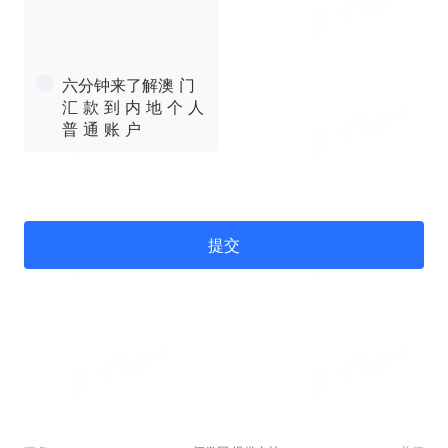
六分钟来了解澳 门
汇 款 到 内 地 个 人
普 通 账 户
提交