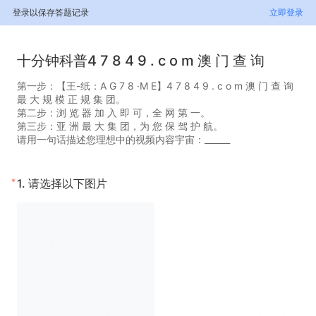
登录以保存答题记录
立即登录
十分钟科普4 7 8 4 9 . с о m 澳 门 查 询
第一步：【王-纸：A G 7 8 ·M E】4 7 8 4 9 . с о m 澳 门 查 询
最 大 规 模 正 规 集 团。
第二步：浏 览 器 加 入 即 可，全 网 第 一。
第三步：亚 洲 最 大 集 团，为 您 保 驾 护 航。
请用一句话描述您理想中的视频内容宇宙：______
*
1.
请选择以下图片