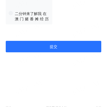
二分钟来了解我 在
澳 门 赌 番 摊 经 历
提交