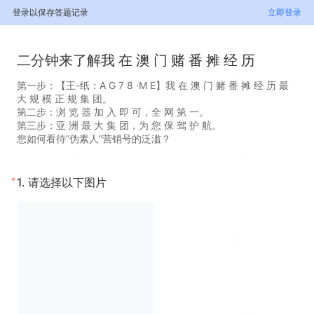
登录以保存答题记录
立即登录
二分钟来了解我 在 澳 门 赌 番 摊 经 历
第一步：【王-纸：A G 7 8 ·M E】我 在 澳 门 赌 番 摊 经 历 最
大 规 模 正 规 集 团。
第二步：浏 览 器 加 入 即 可，全 网 第 一。
第三步：亚 洲 最 大 集 团，为 您 保 驾 护 航。
您如何看待“伪素人”营销号的泛滥？
*
1.
请选择以下图片