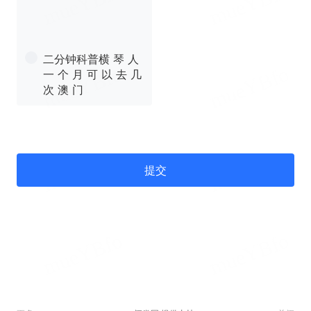
二分钟科普横 琴 人
一 个 月 可 以 去 几
次 澳 门
提交