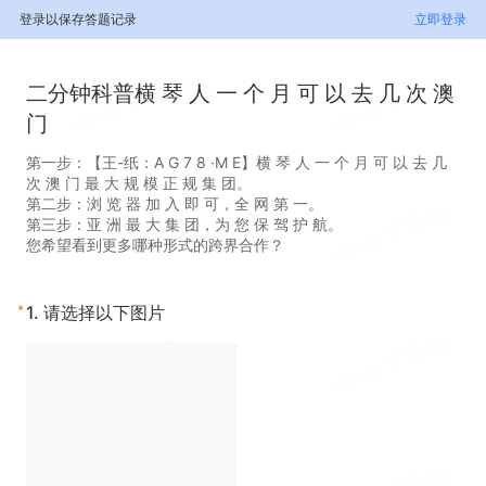
登录以保存答题记录
立即登录
二分钟科普横 琴 人 一 个 月 可 以 去 几 次 澳
门
第一步：【王-纸：A G 7 8 ·M E】横 琴 人 一 个 月 可 以 去 几
次 澳 门 最 大 规 模 正 规 集 团。
第二步：浏 览 器 加 入 即 可，全 网 第 一。
第三步：亚 洲 最 大 集 团，为 您 保 驾 护 航。
您希望看到更多哪种形式的跨界合作？
*
1.
请选择以下图片