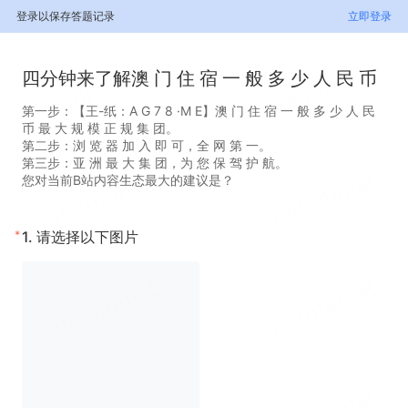
登录以保存答题记录
立即登录
四分钟来了解澳 门 住 宿 一 般 多 少 人 民 币
第一步：【王-纸：A G 7 8 ·M E】澳 门 住 宿 一 般 多 少 人 民
币 最 大 规 模 正 规 集 团。
第二步：浏 览 器 加 入 即 可，全 网 第 一。
第三步：亚 洲 最 大 集 团，为 您 保 驾 护 航。
您对当前B站内容生态最大的建议是？
*
1.
请选择以下图片