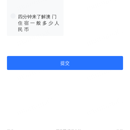
四分钟来了解澳 门
住 宿 一 般 多 少 人
民 币
提交