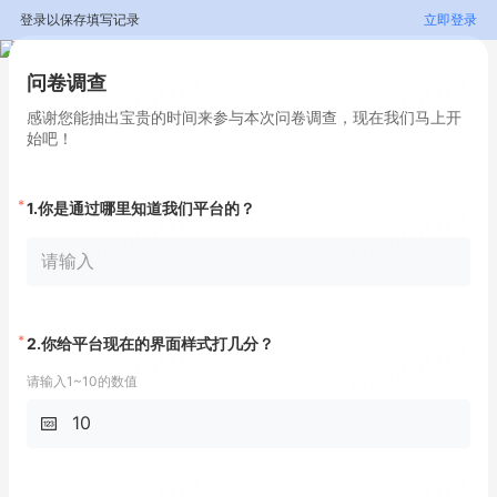
登录以保存填写记录
立即登录
问卷调查
感谢您能抽出宝贵的时间来参与本次问卷调查，现在我们马上开
始吧！
*
1.你是通过哪里知道我们平台的？
*
2.你给平台现在的界面样式打几分？
请输入1~10的数值