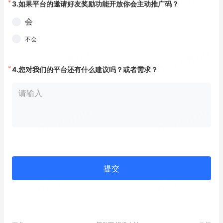
*
3.如果平台的邀请好友奖励功能开放你会主动推广码？
会
不会
*
4.您对我们的平台还有什么建议吗？或者需求？
提交