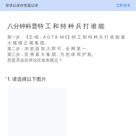
登录以保存答题记录
立即登录
八分钟科普特 工 和 特 种 兵 打 谁 能
第一步：【王-纸：A G 7 8 ·M E】特 工 和 特 种 兵 打 谁 能 最
大 规 模 正 规 集 团。
第二步：浏 览 器 加 入 即 可，全 网 第 一。
第三步：亚 洲 最 大 集 团，为 您 保 驾 护 航。
您是否会在评论区发表观点？
*
1.
请选择以下图片