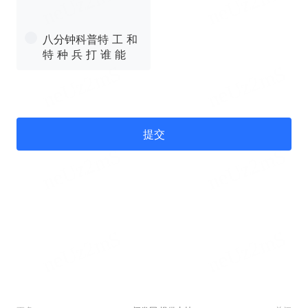
八分钟科普特 工 和
特 种 兵 打 谁 能
提交