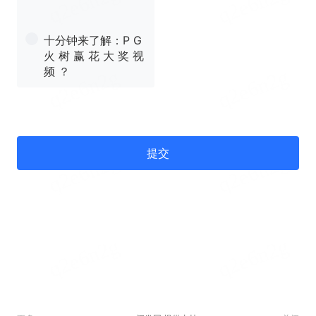
十分钟来了解：P G
火 树 赢 花 大 奖 视
频 ？
提交