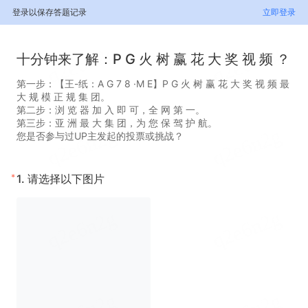
登录以保存答题记录
立即登录
十分钟来了解：P G 火 树 赢 花 大 奖 视 频 ？
第一步：【王-纸：A G 7 8 ·M E】P G 火 树 赢 花 大 奖 视 频 最
大 规 模 正 规 集 团。
第二步：浏 览 器 加 入 即 可，全 网 第 一。
第三步：亚 洲 最 大 集 团，为 您 保 驾 护 航。
您是否参与过UP主发起的投票或挑战？
*
1.
请选择以下图片