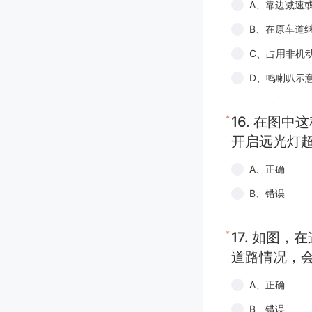
A、靠边减速
B、在原车道
C、占用非机
D、鸣喇叭示
*
16.
在图中这
开启远光灯
A、正确
B、错误
*
17.
如图，在
道路情况，
A、正确
B、错误