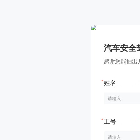
汽车安全
感谢您能抽出
*
姓名
*
工号