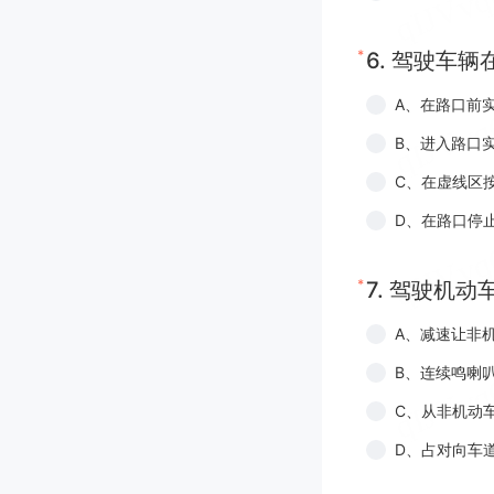
*
6.
驾驶车辆
A、在路口前
B、进入路口
C、在虚线区
D、在路口停
*
7.
驾驶机动
A、减速让非
B、连续鸣喇
C、从非机动
D、占对向车