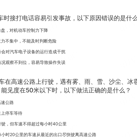
车时接打电话容易引发事故，以下原因错误的是什么
向盘，对机动车控制力下降
意力不集中，不能及时判断危险
号会对汽车电子设备的运行造成干扰
路况观察不到位，容易导致操作失误
车在高速公路上行驶，遇有雾、雨、雪、沙尘、冰
，能见度在50米以下时，以下做法正确的是什么？
高速公路
道上停车等待
行驶，但车速不得超过每小时40公里
每小时20公里的车速从最近的出口尽快驶离高速公路