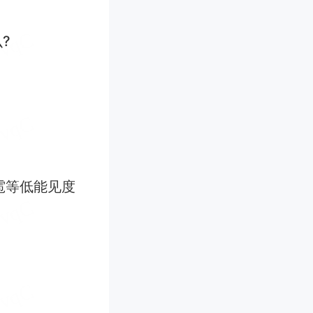
?
雹等低能见度