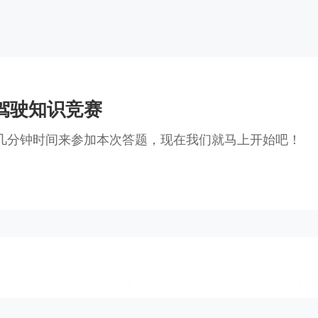
驾驶知识竞赛
几分钟时间来参加本次答题，现在我们就马上开始吧！