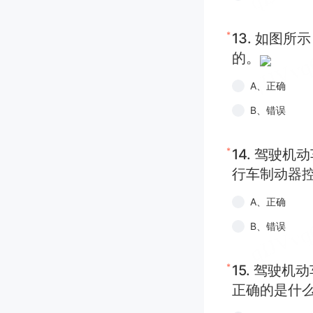
*
13.
如图所示
的。
A、正确
B、错误
*
14.
驾驶机动
行车制动器
A、正确
B、错误
*
15.
驾驶机动
正确的是什