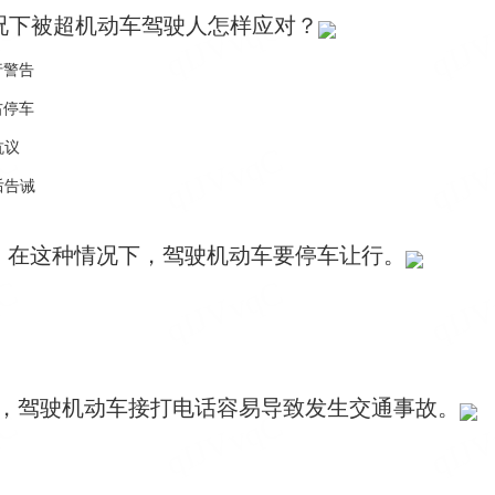
况下被超机动车驾驶人怎样应对？
行警告
右停车
抗议
后告诫
，在这种情况下，驾驶机动车要停车让行。
，驾驶机动车接打电话容易导致发生交通事故。