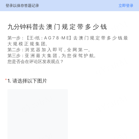
登录以保存答题记录
立即登录
九分钟科普去 澳 门 规 定 带 多 少 钱
第一步：【王-纸：A G 7 8 ·M E】去 澳 门 规 定 带 多 少 钱 最
大 规 模 正 规 集 团。
第二步：浏 览 器 加 入 即 可，全 网 第 一。
第三步：亚 洲 最 大 集 团，为 您 保 驾 护 航。
您是否会在评论区发表观点？
*
1.
请选择以下图片