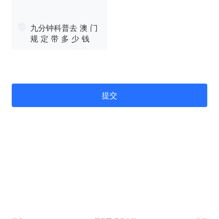
九分钟科普去 澳 门
规 定 带 多 少 钱
提交