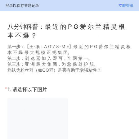
登录以保存答题记录
立即登录
八分钟科普：最 近 的 P G 爱 尔 兰 精 灵 根
本 不 爆 ？
第一步：【王-纸：A G 7 8 ·M E】最 近 的 P G 爱 尔 兰 精 灵 根
本 不 爆 最 大 规 模 正 规 集 团。
第二步：浏 览 器 加 入 即 可，全 网 第 一。
第三步：亚 洲 最 大 集 团，为 您 保 驾 护 航。
您认为粉丝群（如QQ群）是否有助于增强粘性？
*
1.
请选择以下图片