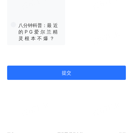
八分钟科普：最 近
的 P G 爱 尔 兰 精
灵 根 本 不 爆 ？
提交