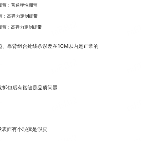
制绷带；普通弹性绷带
绷带；高弹力定制绷带
制绷带；高弹力定制绷带
垫、靠背组合处线条误差在1CM以内是正常的
发拆包后有褶皱是品质问题
发表面有小瑕疵是假皮