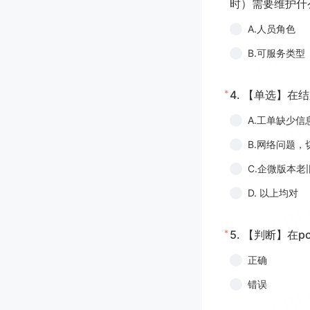
时）需要维护什
A.人员角色
B.可服务类型
*
4.
【单选】在结
A.工单缺少信
B.网络问题
C.企微版本
D. 以上均对
*
5.
【判断】在p
正确
错误