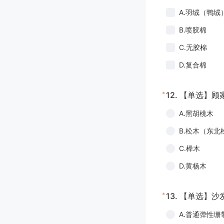
A.羽绒（鸭绒
B.喷胶棉
C.无胶棉
D.复合棉
*
12.
【单选】顾
A.黑胡桃木
B.松木（东北
C.榉木
D.黄杨木
*
13.
【单选】沙发
A.普通弹性