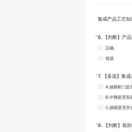
集成产品工艺知
*
6.
【判断】产品
正确
错误
*
7.
【多选】集成
A.抽屉柜门是
B.中脚是否安
C.抽屉是否开
*
8.
【判断】装卸