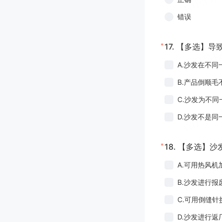
错误
*
17.
【多选】导
A.沙发在不同
B.产品倒顺毛
C.沙发为不同
D.沙发不是同
*
18.
【多选】沙
A.可用热风机
B.沙发进行报
C.可用倒缝
D.沙发进行返