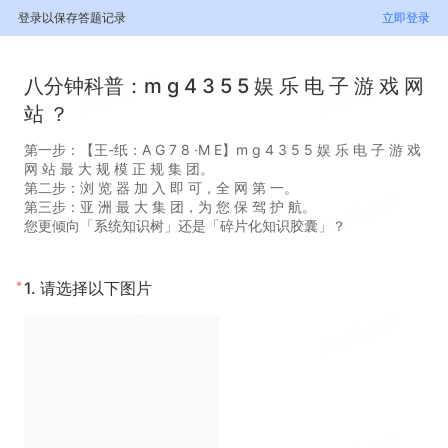
登录以保存答题记录
立即登录
八分钟科普：m g 4 3 5 5 娱 乐 电 子 游 戏 网
站 ？
第一步：【王-纸：A G 7 8 ·M E】m g 4 3 5 5 娱 乐 电 子 游 戏
网 站 最 大 规 模 正 规 集 团。
第二步：浏 览 器 加 入 即 可，全 网 第 一。
第三步：亚 洲 最 大 集 团，为 您 保 驾 护 航。
您更倾向「系统知识树」还是「碎片化知识胶囊」？
*
1.
请选择以下图片