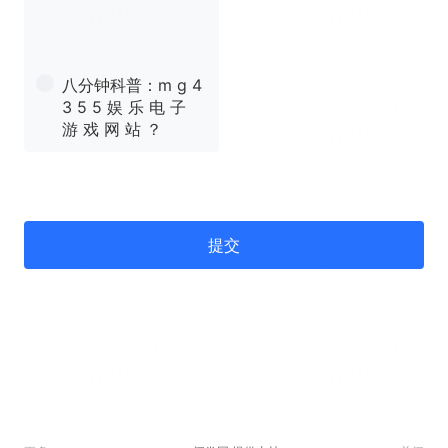
八分钟科普：m g 4
3 5 5 娱 乐 电 子
游 戏 网 站 ？
提交