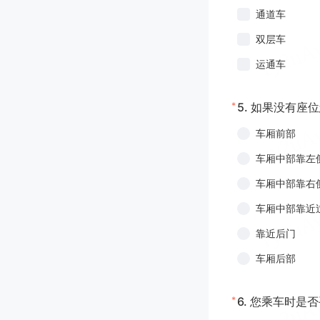
通道车
双层车
运通车
*
5.
如果没有座位
车厢前部
车厢中部靠左
车厢中部靠右
车厢中部靠近
靠近后门
车厢后部
*
6.
您乘车时是否