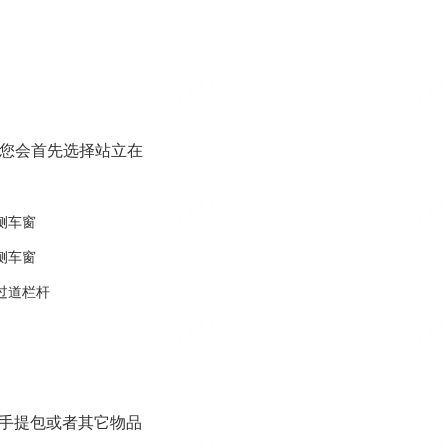
您会首先选择站立在
侧车窗
侧车窗
过道栏杆
手提包或者其它物品