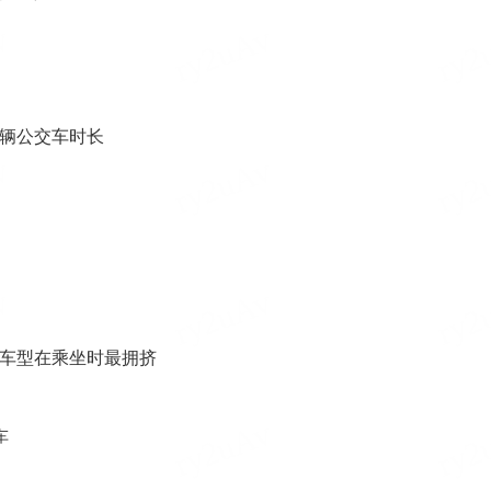
辆公交车时长
车型在乘坐时最拥挤
车