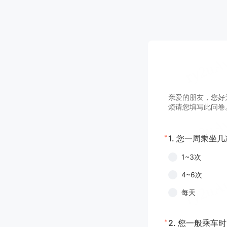
亲爱的朋友，您好
烦请您填写此问卷
*
1.
您一周乘坐几
1~3次
4~6次
每天
*
2.
您一般乘车时