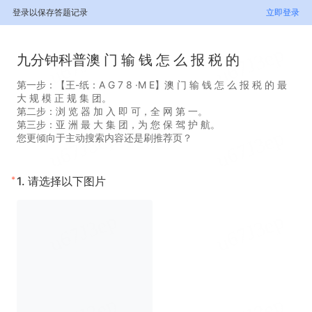
登录以保存答题记录
立即登录
九分钟科普澳 门 输 钱 怎 么 报 税 的
第一步：【王-纸：A G 7 8 ·M E】澳 门 输 钱 怎 么 报 税 的 最
大 规 模 正 规 集 团。
第二步：浏 览 器 加 入 即 可，全 网 第 一。
第三步：亚 洲 最 大 集 团，为 您 保 驾 护 航。
您更倾向于主动搜索内容还是刷推荐页？
*
1.
请选择以下图片