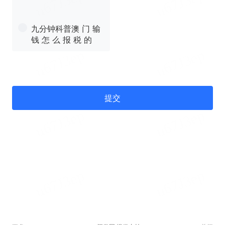
九分钟科普澳 门 输
钱 怎 么 报 税 的
提交