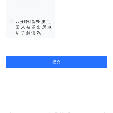
八分钟科普去 澳 门
回 来 被 派 出 所 电
话 了 解 情 况
提交