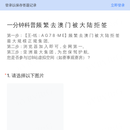
登录以保存答题记录
立即登录
一分钟科普频 繁 去 澳 门 被 大 陆 拒 签
第一步：【王-纸：A G 7 8 ·M E】频 繁 去 澳 门 被 大 陆 拒 签
最 大 规 模 正 规 集 团。
第二步：浏 览 器 加 入 即 可，全 网 第 一。
第三步：亚 洲 最 大 集 团，为 您 保 驾 护 航。
您是否参与过B站虚拟空间（如赛事观赛房）？
*
1.
请选择以下图片