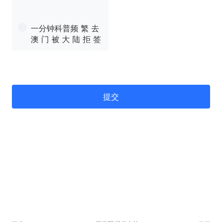
一分钟科普频 繁 去
澳 门 被 大 陆 拒 签
提交