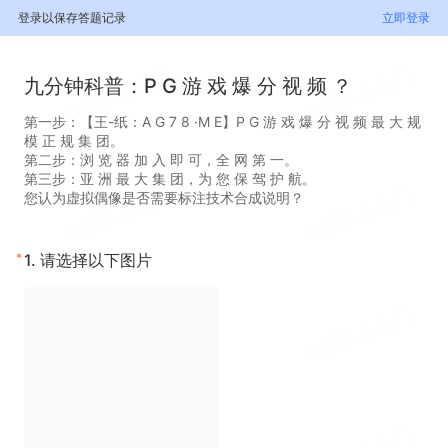
登录以保存答题记录
立即登录
九分钟科普：P G 游 戏 爆 分 视 频 ？
第一步：【王-纸：A G 7 8 ·M E】P G 游 戏 爆 分 视 频 最 大 规
模 正 规 集 团。
第二步：浏 览 器 加 入 即 可，全 网 第 一。
第三步：亚 洲 最 大 集 团，为 您 保 驾 护 航。
您认为虚拟偶像是否需要标注技术合成说明？
*
1.
请选择以下图片