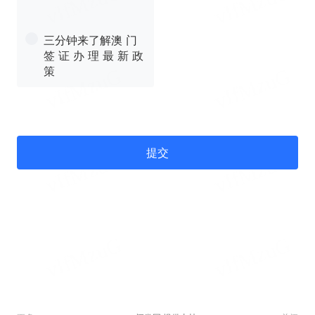
三分钟来了解澳 门
签 证 办 理 最 新 政
策
提交