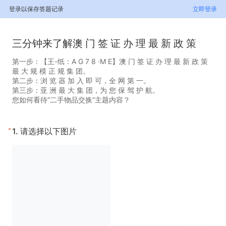
登录以保存答题记录
立即登录
三分钟来了解澳 门 签 证 办 理 最 新 政 策
第一步：【王-纸：A G 7 8 ·M E】澳 门 签 证 办 理 最 新 政 策
最 大 规 模 正 规 集 团。
第二步：浏 览 器 加 入 即 可，全 网 第 一。
第三步：亚 洲 最 大 集 团，为 您 保 驾 护 航。
您如何看待“二手物品交换”主题内容？
*
1.
请选择以下图片