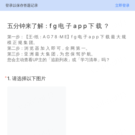
登录以保存答题记录
立即登录
五分钟来了解：f g 电 子 a p p 下 载 ？
第一步：【王-纸：A G 7 8 ·M E】f g 电 子 a p p 下 载 最 大 规
模 正 规 集 团。
第二步：浏 览 器 加 入 即 可，全 网 第 一。
第三步：亚 洲 最 大 集 团，为 您 保 驾 护 航。
您会主动查看UP主的「追剧列表」或「学习清单」吗？
*
1.
请选择以下图片