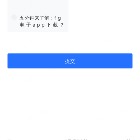
五分钟来了解：f g
电 子 a p p 下 载 ？
提交