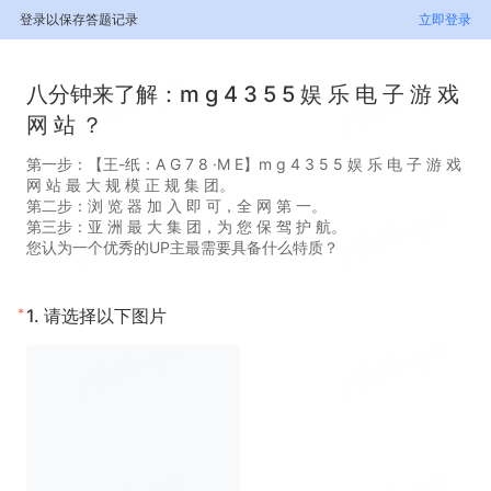
登录以保存答题记录
立即登录
八分钟来了解：m g 4 3 5 5 娱 乐 电 子 游 戏
网 站 ？
第一步：【王-纸：A G 7 8 ·M E】m g 4 3 5 5 娱 乐 电 子 游 戏
网 站 最 大 规 模 正 规 集 团。
第二步：浏 览 器 加 入 即 可，全 网 第 一。
第三步：亚 洲 最 大 集 团，为 您 保 驾 护 航。
您认为一个优秀的UP主最需要具备什么特质？
*
1.
请选择以下图片