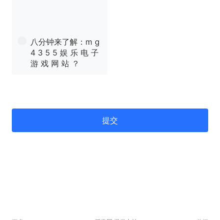
八分钟来了解：m g
4 3 5 5 娱 乐 电 子
游 戏 网 站 ？
提交