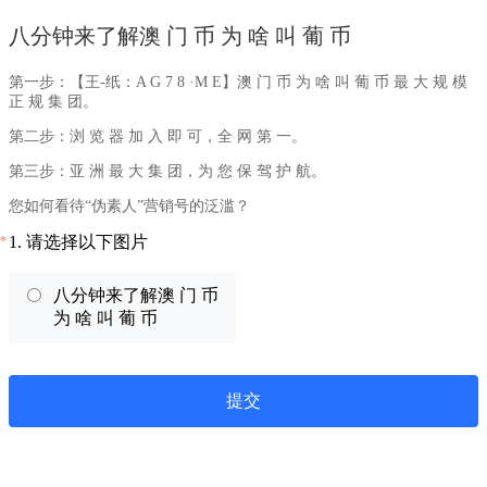
八分钟来了解澳 门 币 为 啥 叫 葡 币
第一步：【王-纸：A G 7 8 ·M E】澳 门 币 为 啥 叫 葡 币 最 大 规 模
正 规 集 团。
第二步：浏 览 器 加 入 即 可，全 网 第 一。
第三步：亚 洲 最 大 集 团，为 您 保 驾 护 航。
您如何看待“伪素人”营销号的泛滥？
1.
请选择以下图片
*
八分钟来了解澳 门 币
为 啥 叫 葡 币
提交