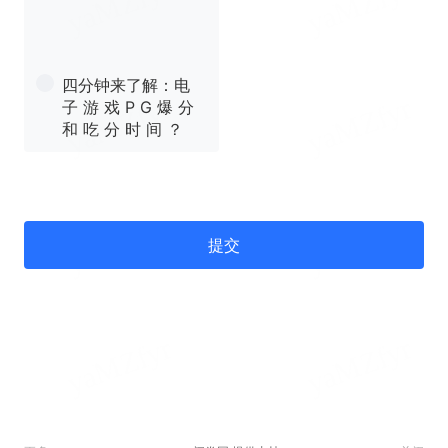
四分钟来了解：电
子 游 戏 P G 爆 分
和 吃 分 时 间 ？
提交