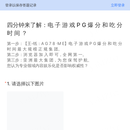
登录以保存答题记录
立即登录
四分钟来了解：电 子 游 戏 P G 爆 分 和 吃 分
时 间 ？
第一步：【王-纸：A G 7 8 ·M E】电 子 游 戏 P G 爆 分 和 吃 分
时 间 最 大 规 模 正 规 集 团。
第二步：浏 览 器 加 入 即 可，全 网 第 一。
第三步：亚 洲 最 大 集 团，为 您 保 驾 护 航。
您认为专业领域内容娱乐化是否影响权威性？
*
1.
请选择以下图片