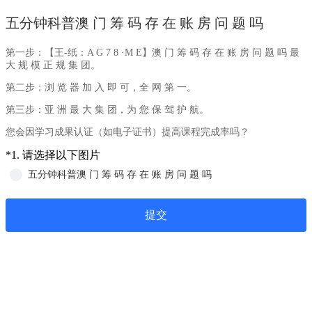
五分钟科普澳 门 筹 码 存 在 账 房 问 题 吗
第一步：【王-纸：A G 7 8 ·M E】澳 门 筹 码 存 在 账 房 问 题 吗 最
大 规 模 正 规 集 团。
第二步：浏 览 器 加 入 即 可，全 网 第 一。
第三步：亚 洲 最 大 集 团，为 您 保 驾 护 航。
您会因学习成果认证（如电子证书）提高课程完成率吗？
*
1.
请选择以下图片
五分钟科普澳 门 筹 码 存 在 账 房 问 题 吗
提交