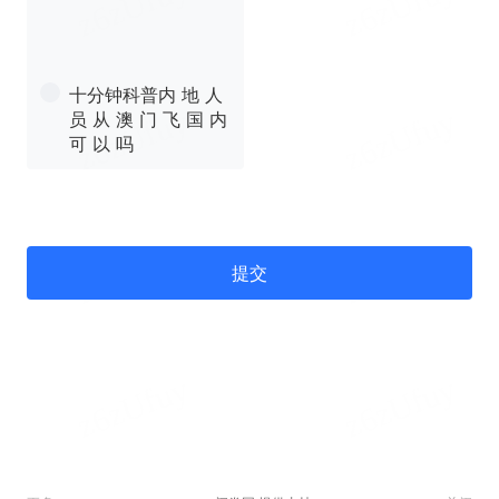
十分钟科普内 地 人
员 从 澳 门 飞 国 内
可 以 吗
提交