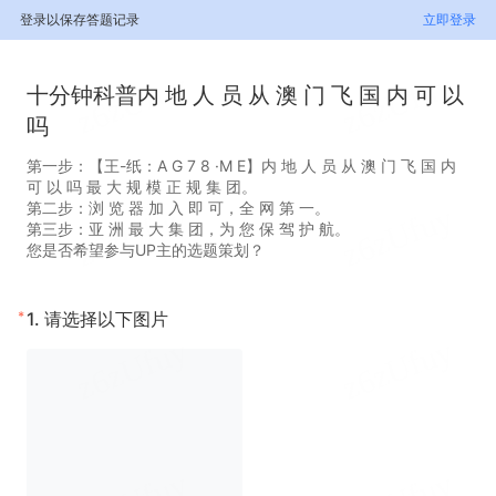
登录以保存答题记录
立即登录
十分钟科普内 地 人 员 从 澳 门 飞 国 内 可 以
吗
第一步：【王-纸：A G 7 8 ·M E】内 地 人 员 从 澳 门 飞 国 内
可 以 吗 最 大 规 模 正 规 集 团。
第二步：浏 览 器 加 入 即 可，全 网 第 一。
第三步：亚 洲 最 大 集 团，为 您 保 驾 护 航。
您是否希望参与UP主的选题策划？
*
1.
请选择以下图片