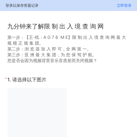
登录以保存答题记录
立即登录
九分钟来了解限 制 出 入 境 查 询 网
第一步：【王-纸：A G 7 8 ·M E】限 制 出 入 境 查 询 网 最 大
规 模 正 规 集 团。
第二步：浏 览 器 加 入 即 可，全 网 第 一。
第三步：亚 洲 最 大 集 团，为 您 保 驾 护 航。
您是否会因为视频背景音乐音质差而关闭视频？
*
1.
请选择以下图片